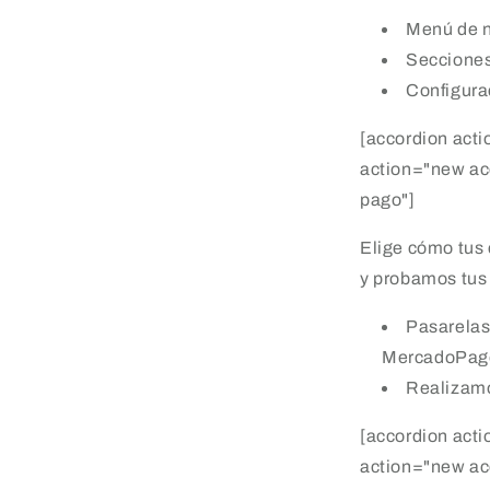
Menú de 
Secciones
Configura
[accordion acti
action="new ac
pago"]
Elige cómo tus 
y probamos tus
Pasarelas
MercadoPag
Realizamo
[accordion acti
action="new ac