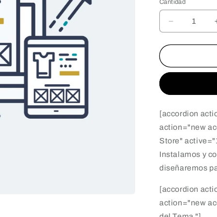
Cantidad
Cantidad
Reducir
cantidad
para
Plan
Evoluciona
-
Construye
tu
tema
[accordion act
action="new acc
Store" active="
Instalamos y c
diseñaremos par
[accordion acti
action="new acc
del Tema "]