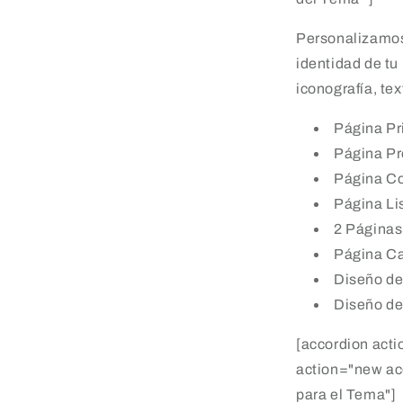
Personalizamos
identidad de tu
iconografía, te
Página Pri
Página Pr
Página Co
Página Lis
2 Página
Página Ca
Diseño de 
Diseño de 
[accordion acti
action="new ac
para el Tema"]