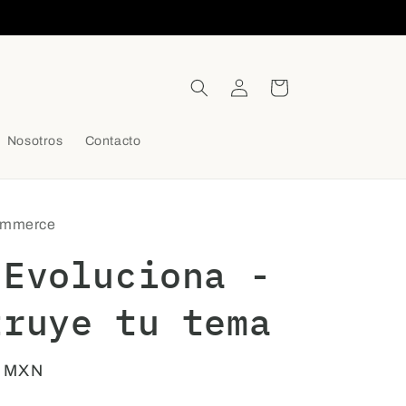
Iniciar
Carrito
sesión
Nosotros
Contacto
commerce
 Evoluciona -
truye tu tema
0 MXN