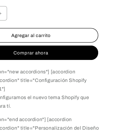
Aumentar
cantidad
para
Plan
Agregar al carrito
Evoluciona
-
Comprar ahora
Construye
tu
tema
ion="new accordions"] [accordion
ordion" title="Configuración Shopify
1"]
onfiguramos el nuevo tema Shopify que
a tí.
on="end accordion"] [accordion
ordion" title="Personalización del Diseño