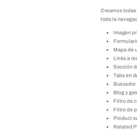
Creamos todas l
toda la navegac
Imagen pr
Formulari
Mapa de u
Links a re
Sección d
Tabs en d
Buscador 
Blog y ge
Filtro de c
Filtro de 
Product s
Related P