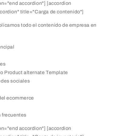
on="end accordion"] [accordion
ordion" title="Carga de contenido"]
licamos todo el contenido de empresa en
incipal
nes
/o Product alternate Template
edes sociales
 del ecommerce
 frecuentes
on="end accordion"] [accordion