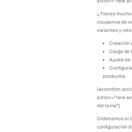
action="new acc
¿Tienes muchos
ocupamos de org
variantes y reto
Creación 
Carga de 
Ajuste de
Configura
productos
[accordion acti
action="new ac
del tema"]
Ordenamos el d
configuración d