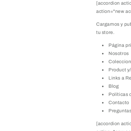
[accordion acti
action="new acc
Cargamos y pub
tu store.
Página pr
Nosotros
Coleccio
Product y
Links a R
Blog
Políticas
Contacto
Preguntas
[accordion acti