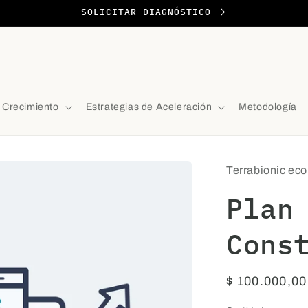
SOLICITAR DIAGNÓSTICO
e Crecimiento
Estrategias de Aceleración
Metodología
Terrabionic e
Plan
Cons
Precio
$ 100.000,0
habitual