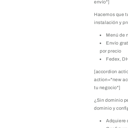
envío"]
Hacemos que tu
instalación y p
Menú de 
Envío grat
por precio
Fedex, DH
[accordion acti
action="new ac
tu negocio"]
¿Sin dominio p
dominio y confi
Adquiere 