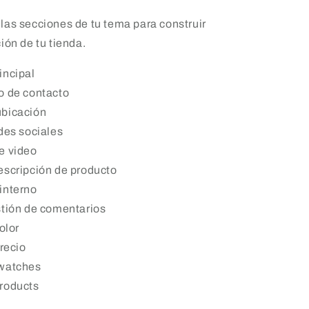
as secciones de tu tema para construir
ión de tu tienda.
incipal
o de contacto
bicación
des sociales
e video
escripción de producto
interno
stión de comentarios
olor
precio
watches
roducts