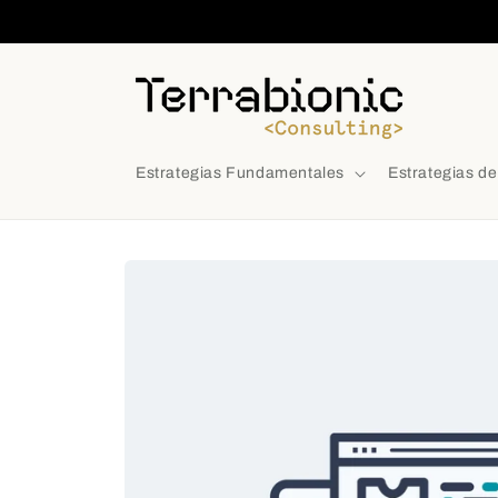
Ir
directamente
al contenido
Estrategias Fundamentales
Estrategias d
Ir
directamente
a la
información
del producto