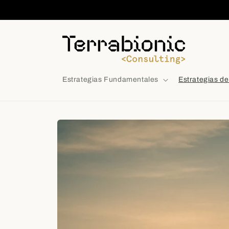
Ir
directamente
al contenido
Estrategias Fundamentales
Estrategias d
Ir
directamente
a la
información
del producto