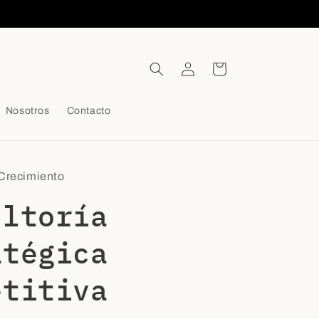
Iniciar
Carrito
sesión
Nosotros
Contacto
 Crecimiento
ultoría
atégica
etitiva