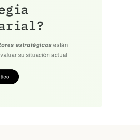
egia
arial?
tores estratégicos
están
valuar su situación actual
stico