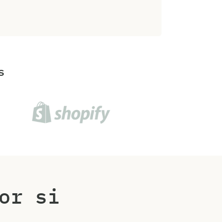
s
or si