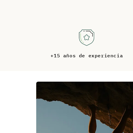
1
en
una
ventana
modal
+15 años de experiencia