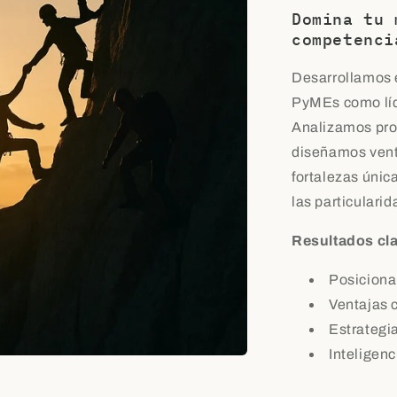
Domina tu 
competenci
Desarrollamos e
PyMEs como líd
Analizamos pro
diseñamos vent
fortalezas únic
las particulari
Resultados cl
Posiciona
Ventajas 
Estrategi
Inteligen