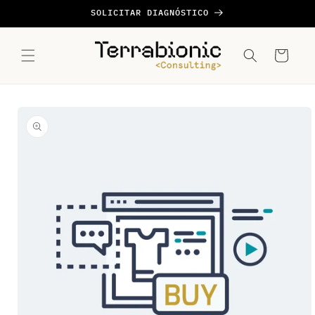
Ir
SOLICITAR DIAGNÓSTICO
directamente
al contenido
Carrito
Ir
directamente
a la
información
del producto