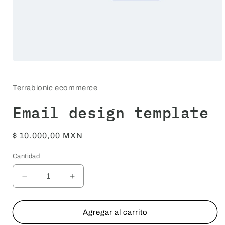
Abrir
elemento
multimedia
1
Terrabionic ecommerce
en
una
Email design template
ventana
modal
Precio
$ 10.000,00 MXN
habitual
Cantidad
Cantidad
Reducir
Aumentar
cantidad
cantidad
para
para
Email
Email
Agregar al carrito
design
design